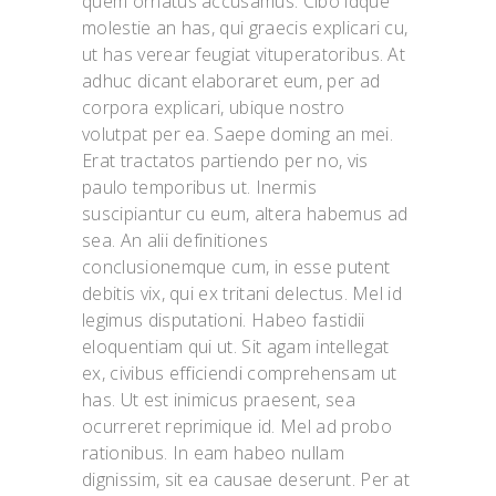
quem ornatus accusamus. Cibo idque
molestie an has, qui graecis explicari cu,
ut has verear feugiat vituperatoribus. At
adhuc dicant elaboraret eum, per ad
corpora explicari, ubique nostro
volutpat per ea. Saepe doming an mei.
Erat tractatos partiendo per no, vis
paulo temporibus ut. Inermis
suscipiantur cu eum, altera habemus ad
sea. An alii definitiones
conclusionemque cum, in esse putent
debitis vix, qui ex tritani delectus. Mel id
legimus disputationi. Habeo fastidii
eloquentiam qui ut. Sit agam intellegat
ex, civibus efficiendi comprehensam ut
has. Ut est inimicus praesent, sea
ocurreret reprimique id. Mel ad probo
rationibus. In eam habeo nullam
dignissim, sit ea causae deserunt. Per at